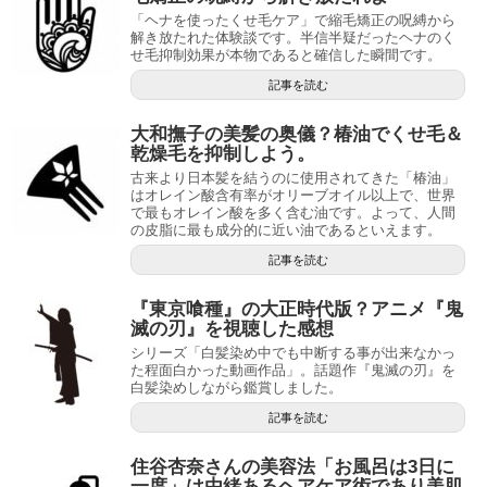
「ヘナを使ったくせ毛ケア」で縮毛矯正の呪縛から
解き放たれた体験談です。半信半疑だったヘナのく
せ毛抑制効果が本物であると確信した瞬間です。
記事を読む
大和撫子の美髪の奥儀？椿油でくせ毛＆
乾燥毛を抑制しよう。
古来より日本髪を結うのに使用されてきた「椿油」
はオレイン酸含有率がオリーブオイル以上で、世界
で最もオレイン酸を多く含む油です。よって、人間
の皮脂に最も成分的に近い油であるといえます。
記事を読む
『東京喰種』の大正時代版？アニメ『鬼
滅の刃』を視聴した感想
シリーズ「白髪染め中でも中断する事が出来なかっ
た程面白かった動画作品」。話題作『鬼滅の刃』を
白髪染めしながら鑑賞しました。
記事を読む
住谷杏奈さんの美容法「お風呂は3日に
一度」は由緒あるヘアケア術であり美肌