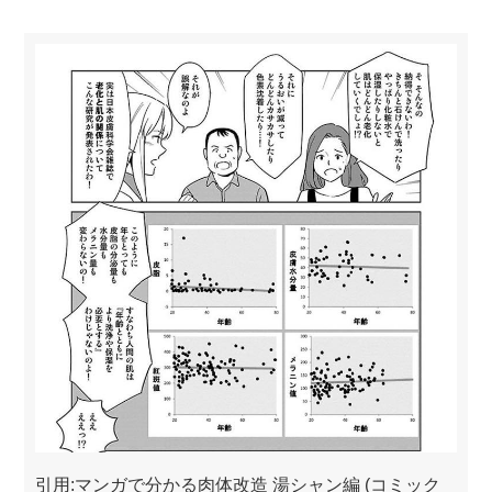
引用:マンガで分かる肉体改造 湯シャン編 (コミック