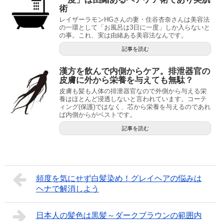
術
レイザーラモンHGさんの妻・住谷杏奈さんは美容法
の一環として「お風呂は3日に一度」しか入らないと
の事。これ、実は由緒ある美容法なんです。
記事を読む
漢方を飲んで内側からケア。排泄器官の
皮膚に外から栄養を与えても無駄？
皮膚も髪も人体の排泄器官なので外側から与える栄
養はほとんど浸透しないと言われています。コーテ
ィング(保護)ではなく、芯から栄養を与えるのであれ
ば内側からがベストです。
記事を読む
頻度を気にせず白髪染め！グレイヘアの悩みは
ヘナで解消しよう
日本人の髪色は黒髪～ダークブラウンの範囲内