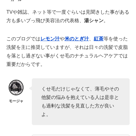
TVや雑誌、ネット等で一度ぐらいは見聞きした事がある
方も多いブっ飛び美容法の代表格、
湯シャン
。
このブログでは
レモン汁
や
米のとぎ汁
、
紅茶
等を使った
洗髪を主に推奨していますが、それは日々の洗髪で皮脂
を落とし過ぎない事がくせ毛のナチュラルヘアケアでは
重要だからです。
くせ毛だけじゃなくて、薄毛やその
他髪の悩みを抱えている人は是非と
も過剰な洗髪を見直した方が良い
よ。