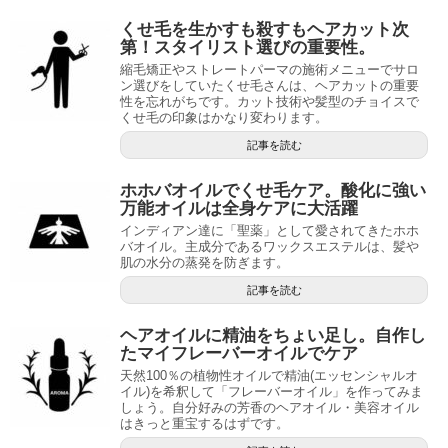
くせ毛を生かすも殺すもヘアカット次
第！スタイリスト選びの重要性。
縮毛矯正やストレートパーマの施術メニューでサロ
ン選びをしていたくせ毛さんは、ヘアカットの重要
性を忘れがちです。カット技術や髪型のチョイスで
くせ毛の印象はかなり変わります。
記事を読む
ホホバオイルでくせ毛ケア。酸化に強い
万能オイルは全身ケアに大活躍
インディアン達に「聖薬」として愛されてきたホホ
バオイル。主成分であるワックスエステルは、髪や
肌の水分の蒸発を防ぎます。
記事を読む
ヘアオイルに精油をちょい足し。自作し
たマイフレーバーオイルでケア
天然100％の植物性オイルで精油(エッセンシャルオ
イル)を希釈して「フレーバーオイル」を作ってみま
しょう。自分好みの芳香のヘアオイル・美容オイル
はきっと重宝するはずです。