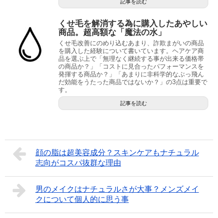
記事を読む
くせ毛を解消する為に購入したあやしい
商品。超高額な「魔法の水」
くせ毛改善にのめり込むあまり、詐欺まがいの商品
を購入した経験について書いています。ヘアケア商
品を選ぶ上で「無理なく継続する事が出来る価格帯
の商品か？」「コストに見合ったパフォーマンスを
発揮する商品か？」「あまりに非科学的なぶっ飛ん
だ効能をうたった商品ではないか？」の3点は重要で
す。
記事を読む
顔の脂は超美容成分？スキンケアもナチュラル
志向がコスパ抜群な理由
男のメイクはナチュラルさが大事？メンズメイ
クについて個人的に思う事